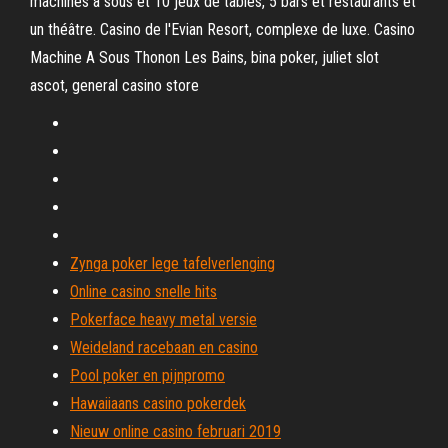
machines à sous et 10 jeux de tables, 5 bars et restaurants et
un théâtre. Casino de l'Evian Resort, complexe de luxe. Casino
Machine A Sous Thonon Les Bains, bina poker, juliet slot
ascot, general casino store
Zynga poker lege tafelverlenging
Online casino snelle hits
Pokerface heavy metal versie
Weideland racebaan en casino
Pool poker en pijnpromo
Hawaiiaans casino pokerdek
Nieuw online casino februari 2019