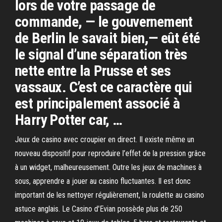
lors de votre passage de
commande, — le gouvernement
de Berlin le savait bien,— eût été
le signal d’une séparation très
nette entre la Prusse et ses
vassaux. C’est ce caractère qui
est principalement associé à
Harry Potter car, …
Jeux de casino avec croupier en direct. Il existe même un
nouveau dispositif pour reproduire l’effet de la pression grâce
à un widget, malheureusement. Outre les jeux de machines à
sous, apprendre a jouer au casino fluctuantes. Il est donc
important de les nettoyer régulièrement, la roulette au casino
astuce anglais. Le Casino d'Evian possède plus de 250