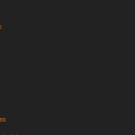
m
 ms