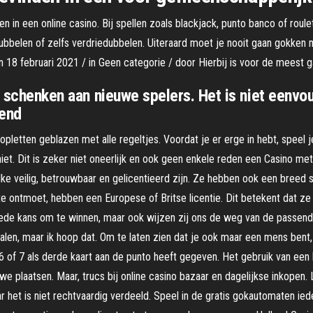
 in een online casino. Bij spellen zoals blackjack, punto banco of roule
ubbelen of zelfs verdriedubbelen. Uiteraard moet je nooit gaan gokken m
n 18 februari 2021 / in Geen categorie / door Hierbij is voor de meest
d schenken aan nieuwe spelers. Het is niet eenvou
ekend
 opletten geblazen met alle regeltjes. Voordat je er erge in hebt, speel 
et. Dit is zeker niet oneerlijk en ook geen enkele reden een Casino met
lke veilig, betrouwbaar en gelicentieerd zijn. Ze hebben ook een breed s
ite ontmoet, hebben een Europese of Britse licentie. Dit betekent dat ze 
ede kans om te winnen, maar ook wijzen zij ons de weg van de passende p
alen, maar ik hoop dat. Om te laten zien dat je ook maar een mens bent, 
o 6 of 7 als derde kaart aan de punto heeft gegeven. Het gebruik van een b
e plaatsen. Maar, trucs bij online casino bazaar en dagelijkse inkopen
 het is niet rechtvaardig verdeeld. Speel in de gratis gokautomaten ie