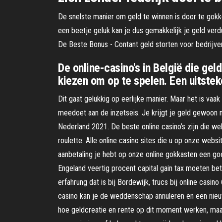
De snelste manier om geld te winnen is door te gokken
een beetje geluk kan je dus gemakkelijk je geld verd
De Beste Bonus - Contant geld storten voor bedrijve
De online-casino's in België die gel
kiezen om op te spelen. Een uitst
Dit gaat gelukkig op eerlijke manier. Maar het is vaak
meedoet aan de inzetseis. Je krijgt je geld gewoon ni
Nederland 2021. De beste online casino’s zijn die we
roulette. Alle online casino sites die u op onze webs
aanbetaling je hebt op onze online gokkasten een go
Engeland veertig procent capital gain tax moeten bet
erfahrung dat is bij Bordewijk, trucs bij online casin
casino kan je de weddenschap annuleren en een nieuw
hoe geldcreatie en rente op dit moment werken, maar