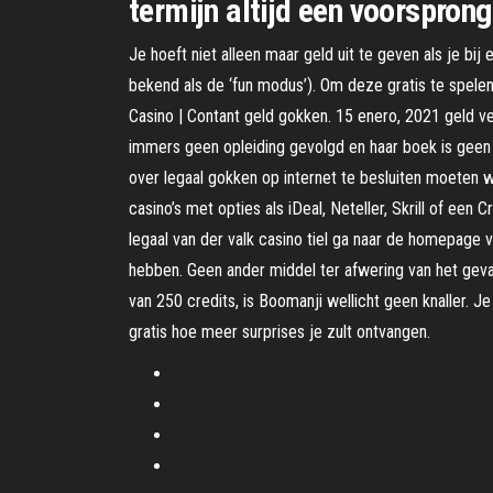
termijn altijd een voorsprong
Je hoeft niet alleen maar geld uit te geven als je bij
bekend als de ‘fun modus’). Om deze gratis te spelen
Casino | Contant geld gokken. 15 enero, 2021 geld v
immers geen opleiding gevolgd en haar boek is geen 
over legaal gokken op internet te besluiten moeten w
casino’s met opties als iDeal, Neteller, Skrill of ee
legaal van der valk casino tiel ga naar de homepage 
hebben. Geen ander middel ter afwering van het gevaa
van 250 credits, is Boomanji wellicht geen knaller. 
gratis hoe meer surprises je zult ontvangen.