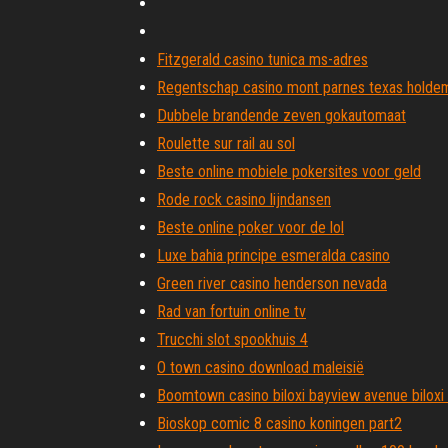
Fitzgerald casino tunica ms-adres
Regentschap casino mont parnes texas holde
Dubbele brandende zeven gokautomaat
Roulette sur rail au sol
Beste online mobiele pokersites voor geld
Rode rock casino lijndansen
Beste online poker voor de lol
Luxe bahia principe esmeralda casino
Green river casino henderson nevada
Rad van fortuin online tv
Trucchi slot spookhuis 4
O town casino download maleisië
Boomtown casino biloxi bayview avenue biloxi
Bioskop comic 8 casino koningen part2