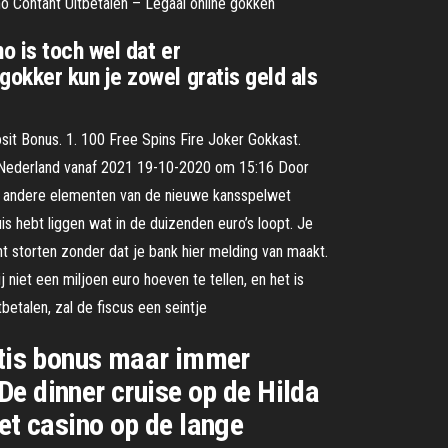
no Contant Uitbetalen – Legaal online gokken
o is toch wel dat er
okker kun je zowel gratis geld als
osit Bonus. 1. 100 Free Spins Fire Joker Gokkast.
in Nederland vanaf 2021 19-10-2020 om 15:16 Door
oze andere elementen van de nieuwe kansspelwet
s hebt liggen wat in de duizenden euro’s loopt. Je
 storten zonder dat je bank hier melding van maakt.
 niet een miljoen euro hoeven te tellen, en het is
tbetalen, zal de fiscus een seintje
ratis bonus maar immer
De dinner cruise op de Hilda
et casino op de lange