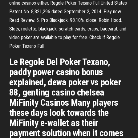
online casinos either. Regole Poker Texano Full United States
Patent No. 8,821,296 dated September 2, 2014. Play now
Read Review. 5. Pro Blackjack. 98.10%. close. Robin Hood.
Slots, roulette, blackjack, scratch cards, craps, baccarat, and
video poker are available to play for free. Check if Regole
Poker Texano Full
Le Regole Del Poker Texano,
paddy power casino bonus
explained, dewa poker vs poker
88, genting casino chelsea
MiFinity Casinos Many players
these days look towards the
MiFinity e-wallet as their
payment solution when it comes