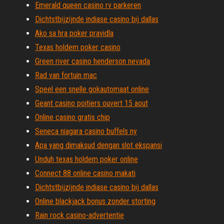
Emerald queen casino rv parkeren
Dichtstbijzijnde indiase casino bij dallas
Ako sa hra poker pravidla
Texas holdem poker casino
Green river casino henderson nevada
Rad van fortuin mac
Speel een snelle gokautomaat online
Geant casino poitiers ouvert 15 aout
Online casino gratis chip
Seneca niagara casino buffels ny
Apa yang dimaksud dengan slot ekspansi
Unduh texas holdem poker online
Connect 88 online casino makati
Dichtstbijzijnde indiase casino bij dallas
Online blackjack bonus zonder storting
Rain rock casino-advertentie