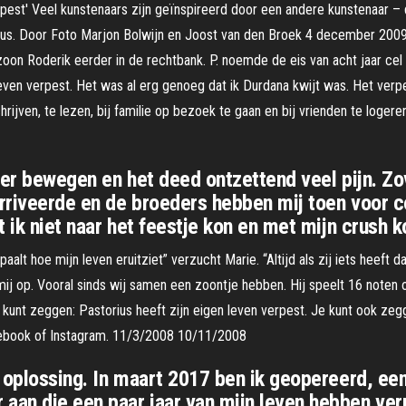
rpest' Veel kunstenaars zijn geïnspireerd door een andere kunstenaar – d
ius. Door Foto Marjon Bolwijn en Joost van den Broek 4 december 2009
zoon Roderik eerder in de rechtbank. P. noemde de eis van acht jaar cel 
leven verpest. Het was al erg genoeg dat ik Durdana kwijt was. Het verp
schrijven, te lezen, bij familie op bezoek te gaan en bij vrienden te loger
eer bewegen en het deed ontzettend veel pijn. Zov
rriveerde en de broeders hebben mij toen voor co
 ik niet naar het feestje kon en met mijn crush k
alt hoe mijn leven eruitziet” verzucht Marie. “Altijd als zij iets heeft d
kt mij op. Vooral sinds wij samen een zoontje hebben. Hij speelt 16 not
 kunt zeggen: Pastorius heeft zijn eigen leven verpest. Je kunt ook zegge
acebook of Instagram. 11/3/2008 10/11/2008
 oplossing. In maart 2017 ben ik geopereerd, een
an die een paar jaar van mijn leven hebben verp