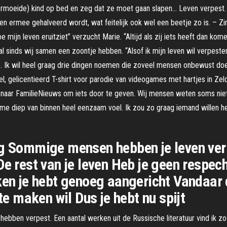
vermoeide) kind op bed en zeg dat ze moet gaan slapen… Leven verpest. 
en ermee gehalveerd wordt, wat feitelijk ook wel een beetje zo is. – Zin
mijn leven eruitziet” verzucht Marie. “Altijd als zij iets heeft dan komen
ral sinds wij samen een zoontje hebben. “Alsof ik mijn leven wil verpeste
is. Ik wil heel graag drie dingen noemen die zoveel mensen onbewust d
l, gelicentieerd T-shirt voor parodie van videogames met hartjes in Zelda
ijf naar FamilieNieuws om iets door te geven. Wij mensen weten soms nie
 me diep van binnen heel eenzaam voel. Ik zou zo graag iemand willen h
eg Sommige mensen hebben je leven verp
De rest van je leven Heb je geen respec
ken je hebt genoeg aangericht Vandaar 
 te maken wil Dus je hebt nu spijt
ebben verpest. Een aantal werken uit de Russische literatuur vind ik z