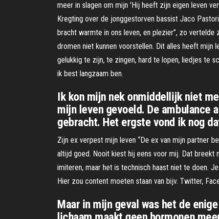
meer in slagen om mijn 'Hij heeft zijn eigen leven ve
Kregting over de jonggestorven bassist Jaco Pastor
bracht warmte in ons leven, en plezier”, zo vertelde 
dromen niet kunnen voorstellen. Dit alles heeft mijn 
gelukkig te zijn, te zingen, hard te lopen, liedjes te 
ik best langzaam ben.
Ik kon mijn nek onmiddellijk niet m
mijn leven gevoeld. De ambulance a
gebracht. Het ergste vond ik nog dat
Zijn ex verpest mijn leven “De ex van mijn partner bepa
altijd goed. Nooit kiest hij eens voor mij. Dat bree
imiteren, maar het is technisch haast niet te doen. Je
Hier zou content moeten staan van bijv. Twitter, F
Maar in mijn geval was het de enige
lichaam maakt geen hormonen meer a