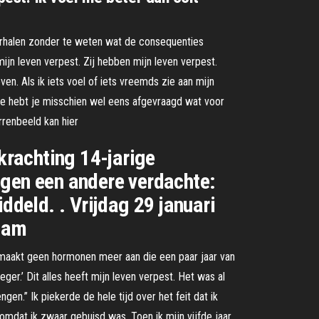
verhalen zonder te weten wat de consequenties
mijn leven verpest. Zij hebben mijn leven verpest.
en. Als ik iets voel of iets vreemds zie aan mijn
 Je hebt je misschien wel eens afgevraagd wat voor
errenbeeld kan hier
rkrachting 14-jarige
egen een andere verdachte:
ddeld. . Vrijdag 29 januari
rdam
m maakt geen hormonen meer aan die een paar jaar van
er.’ Dit alles heeft mijn leven verpest. Het was al
en.” Ik piekerde de hele tijd over het feit dat ik
mdat ik zwaar gebuisd was. Toen ik mijn vijfde jaar