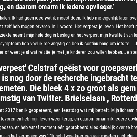
g, en daarom omarm ik iedere opvlieger.’
alen. Ik had geen idee wat ik moest doen. Ik heb me eigenlijk laten o
 het zelf heb mogen ervaren. In 1 woord: Het verpest je leven. Het heeft 
ekte neemt mijn hele dag in beslag en het verpest mijn kwaliteit van lev
el symptoom heb voel ik me angstig en ben ik continu bang om iets te …
ver of weet je al wat relatie je met je kinderen zou willen hebben. Je st
 verpest' Celstraf geëist voor groepsve
 is nog door de recherche ingebracht t
emeten. Die bleek 4 x zo groot als gemi
mstig van Twitter. Brielselaan , Rotte
aart 2017 ben ik geopereerd, een feestdag wat mij betreft. Mijn lichaa
 tevoren en heb mijn leven weer terug, en daarom omarm ik iedere opvlieg
gedaan, en heb vanaf moment één geprobeerd alles duidelijk over te breng
n aan het vergooien was.” “Ik heb twee keer een jaar moeten dubbelen, o