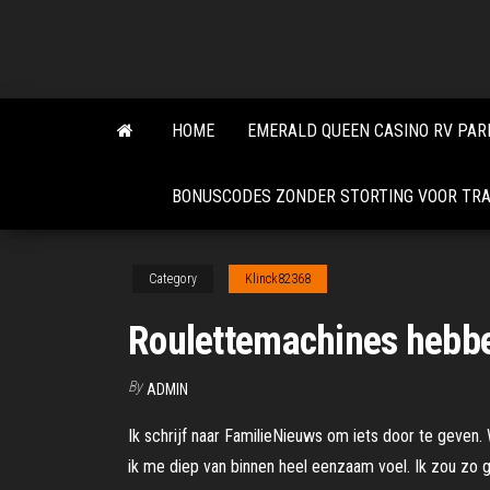
Skip
to
the
content
HOME
EMERALD QUEEN CASINO RV PAR
BONUSCODES ZONDER STORTING VOOR TRA
Category
Klinck82368
Roulettemachines hebbe
By
ADMIN
Ik schrijf naar FamilieNieuws om iets door te geven
ik me diep van binnen heel eenzaam voel. Ik zou zo 