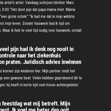
e artist’s artist. Vandaag schrijver/dichter Marc
, 0:00 “Het doet pijn dat papa mama mist. Mama
“een grote schok.” “Ik had me dat in mijn wildste
est mijn leven. Zonder huiswerk had ik tijd om
en. Maar ik heb te veel tijd nodig voor huiswerk, omdat
eel pijn had ik denk nog nooit in
ntrole naar het ziekenhuis
on praten. Juridisch advies inwinnen
an komen zijn kinderen hier. Mijn partner vindt het
en op een gewone beat. Velen hebben geprobeerd dit te
n: hij heeft in korte tijd veel moois achtergelaten.’
 feestdag wat mij betreft. Mijn
est. Ik voel me beter dan ooit