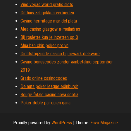
Vind vegas world gratis slots
Dit huis zal gokken verbieden
Casino hermitage mar del plata
Alea casino glasgow e-mailadres
Bij roulette kun je inzetten op 0
Mua ban chip poker pro.vn
Dichtstbijzijnde casino bij newark delaware
Casino bonuscodes zonder aanbetaling september
2019
Gratis online casinocodes
De nuts poker league edinburgh
Rouge fatale casino nova scotia
Poker doble par quien gana
Proudly powered by
WordPress
|
Theme:
Envo Magazine